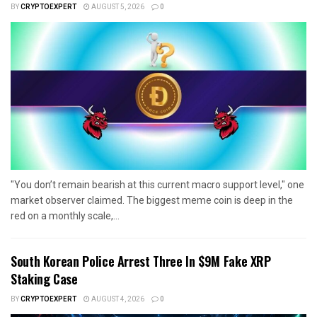
BY
CRYPTOEXPERT
AUGUST 5, 2026
0
"You don’t remain bearish at this current macro support level," one
market observer claimed. The biggest meme coin is deep in the
red on a monthly scale,...
South Korean Police Arrest Three In $9M Fake XRP
Staking Case
BY
CRYPTOEXPERT
AUGUST 4, 2026
0